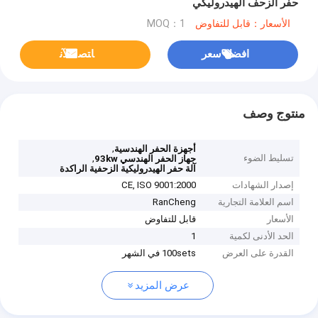
حفر الزحف الهيدروليكي
الأسعار：قابل للتفاوض
MOQ：1
افضل سعر
ﺎﺘﺼﻟ ﺍﻶﻧ
منتوج وصف
,
أجهزة الحفر الهندسية
تسليط الضوء
,
جهاز الحفر الهندسي 93kw
آلة حفر الهيدروليكية الزحفية الراكدة
إصدار الشهادات
CE, ISO 9001:2000
اسم العلامة التجارية
RanCheng
الأسعار
قابل للتفاوض
الحد الأدنى لكمية
1
القدرة على العرض
100sets في الشهر
عرض المزيد