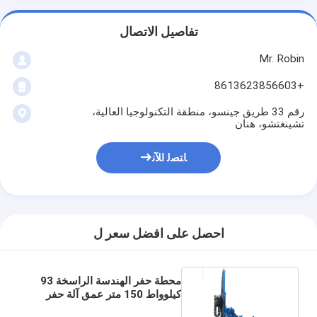
تفاصيل الاتصال
Mr. Robin
+8613623856603
رقم 33 طريق جينسو، منطقة التكنولوجيا العالية،
تشينغتشو، هنان
ﺎﺘﺼﻟ ﺍﻶﻧ
احصل على افضل سعر ل
محطة حفر الهندسة الراسخة 93
كيلوواط 150 متر عمق آلة حفر
الزحف الهيدروليكي