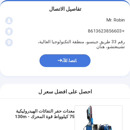
تفاصيل الاتصال
Mr. Robin
+8613623856603
رقم 33 طريق جينسو، منطقة التكنولوجيا العالية،
تشينغتشو، هنان
ﺎﺘﺼﻟ ﺍﻶﻧ
احصل على افضل سعر ل
معدات حفر النفاثات الهيدروليكية
75 كيلوواط قوة المحرك 130m -
170m عمق الحفر