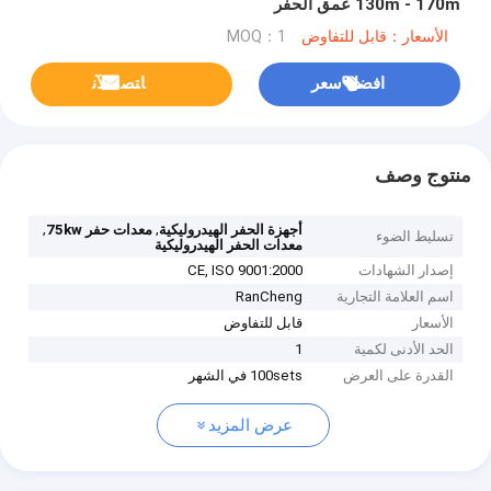
130m - 170m عمق الحفر
الأسعار：قابل للتفاوض
MOQ：1
افضل سعر
ﺎﺘﺼﻟ ﺍﻶﻧ
منتوج وصف
,
,
أجهزة الحفر الهيدروليكية
معدات حفر 75kw
تسليط الضوء
معدات الحفر الهيدروليكية
إصدار الشهادات
CE, ISO 9001:2000
اسم العلامة التجارية
RanCheng
الأسعار
قابل للتفاوض
الحد الأدنى لكمية
1
القدرة على العرض
100sets في الشهر
عرض المزيد