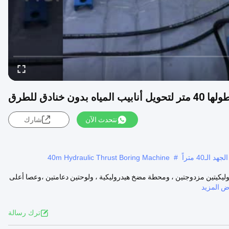
ن خنادق للطرق
نتحدث الآن
شارك
40m Hydraulic Thrust Boring Machine
#
وليكيتين مزدوجتين ، ومحطة مضخ هيدروليكية ، ولوحتين دعامتين ،وعصا أعلى
 المزيد
ترك رسالة