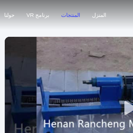
المنزل
المنتجات
برنامج VR
حولنا