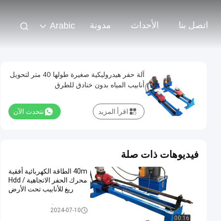
اتصل بنا
الأحداث
مدونة
Arabic
آلة حفر هيدروليكية صغيرة طولها 40 متر لتحويل
أنابيب المياه بدون خنادق للطرق
اقرأ المزيد
نتحدث الآن
فيديوهات ذات صلة
40m الطاقة الكهربائية أفقية
محرك الحفر الاتجاهية / Hdd
ريغ للأنابيب تحت الأرض
أجهزة الحفر الثابتة
2024-07-10
00:16