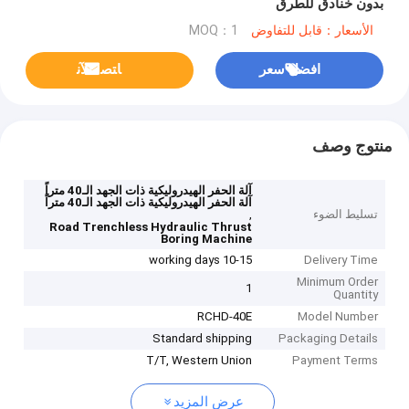
بدون خنادق للطرق
الأسعار：قابل للتفاوض
MOQ：1
افضل سعر
ﺎﺘﺼﻟ ﺍﻶﻧ
منتوج وصف
آلة الحفر الهيدروليكية ذات الجهد الـ40 متراً
آلة الحفر الهيدروليكية ذات الجهد الـ40 متراً
تسليط الضوء
,
Road Trenchless Hydraulic Thrust
Boring Machine
10-15 working days
Delivery Time
Minimum Order
1
Quantity
RCHD-40E
Model Number
Standard shipping
Packaging Details
T/T, Western Union
Payment Terms
عرض المزيد