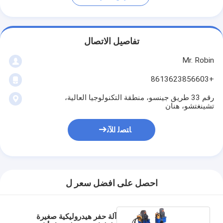
تفاصيل الاتصال
Mr. Robin
+8613623856603
رقم 33 طريق جينسو، منطقة التكنولوجيا العالية،
تشينغتشو، هنان
ﺎﺘﺼﻟ ﺍﻶﻧ
احصل على افضل سعر ل
آلة حفر هيدروليكية صغيرة