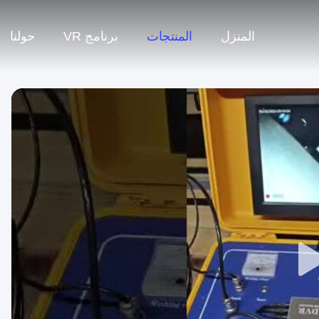
المنزل
المنتجات
برنامج VR
حولنا