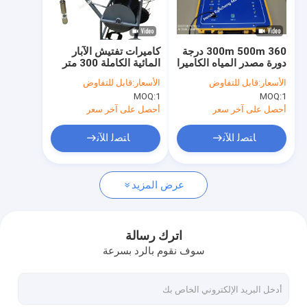
حولنا
جولة في المصنع
300m 500m 360 درجة
كاميرات تفتيش الآبار
دورة مصدر المياه الكاميرا
المائية الكاملة 300 متر
مراقبة الجودة
كاميرات ثقوب مع
الأسعار:
قابل للتفاوض
الأسعار:
قابل للتفاوض
كاميرات الزاوية العريضة
MOQ:
1
MOQ:
1
اتصل بنا
أحصل على آخر سعر
أحصل على آخر سعر
أخبار
ﺎﺘﺼﻟ ﺍﻶﻧ
ﺎﺘﺼﻟ ﺍﻶﻧ
القضايا
عرض المزيد
مدونة
اطلب اقتباس
اترك رسالة
سوف نقوم بالرد بسرعة
آلة حفر الآبار المائية