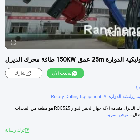
2 عمق 150KW طاقة محرك الديزل
نتحدث الآن
شارك
رة
Rotary Drilling Equipment
#
عمق 25 متر جهاز حفر هيدروليكي دوار 150 كيلوواط Cu-mmins طاقة محرك الديزل مقدمة الآلة جهاز الحفر الدوار RCQ525 هو قطعة من المعدات
عرض المزيد
ترك رسالة