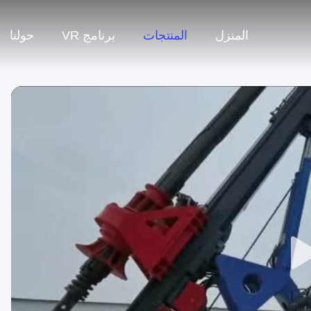
المنزل
المنتجات
برنامج VR
حولنا