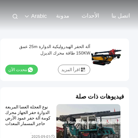
اتصل بنا
الأحداث
مدونة
Arabic
آلة الحفر الهيدروليكية الدوارة 25m عمق
150KW طاقة محرك الديزل
اقرأ المزيد
نتحدث الآن
فيديوهات ذات صلة
نوع العجلة العصا المربعة
الدوارة حفر الجهاز محرك
كومة آلة حفر عمود الأرض
حاجز المسمار المعدات
الهيدروليكية
أداة الحفر الدوارة
00:29
2025-09-01