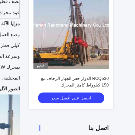
نصف قطر 
قوة محرك 
مزايا الآلة
وسرعة الدوران
فيديو
المختلفة.
RCQ530 الدوار حفر الجهاز الزحاف مع
150 كيلوواط كامنز المحرك
الصور الآلي
احصل على أفضل سعر
اتصل بنا