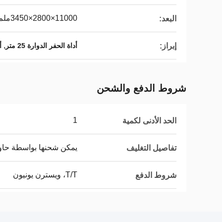
11000×2800×3450ملم
البعد:
,
إبراز:
أداة الحفر الدوارة 25 متر
أ
شروط الدفع والشحن
1
الحد الأدنى لكمية
يمكن شحنها بواسطة حاوية و
تفاصيل التغليف
T/T، ويسترن يونيون
شروط الدفع