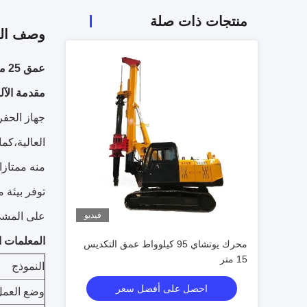
منتجات ذات صلة
وصف الم
عمق 25 متر جهاز حفر هيدروليكي دوار 150 كيلوواط Cu-mmins طاقة محرك الديزل
مقدمة الآل
العالية،كم
منه ممتازا 
توفر بيئة 
فيديو
على المشي
المعلمات ال
محرك يوتشاي 95 كيلوواط عمق التكديس
15 متر
النموذج
احصل على أفضل سعر
وضع العمل