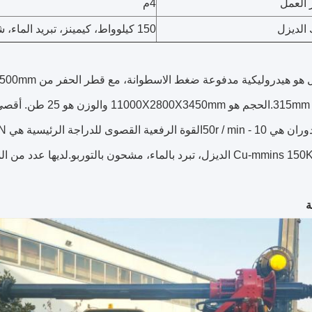
العمل
4م
الديزل
150 كيلوواط، كيمينز، تبريد الماء، شاحن توربو،
 هي 10 - 50
r / min
بمحرك Cu-mmins 150KW الديزل، تبرد بالماء، مشحون بالتوربو.لديه
ة