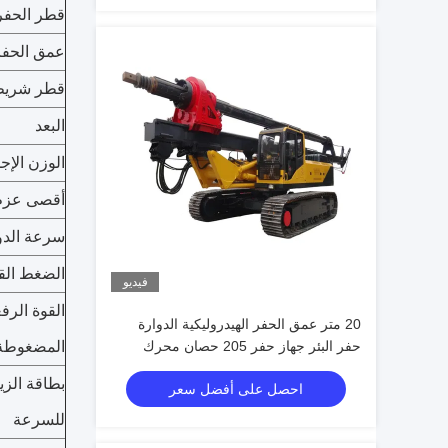
قطر الحفر
عمق الحفر
قطر شريط
البعد
الوزن الإج
أقصى عزم 
سرعة الدو
الضغط الق
فيديو
القوة الرف
20 متر عمق الحفر الهيدروليكية الدوارة
حفر البئر جهاز حفر 205 حصان محرك
المضغوطة
الديزل
بطاقة الز
احصل على أفضل سعر
للسرعة