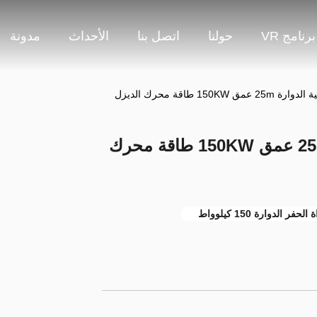
برنامج VR
حولنا
اتصل بنا
الأحداث
مدونة
150K طاقة محرك الديزل
آلة الحفر الهيدروليكية الدوارة 25m عمق 150KW طاقة محرك
 الحفر الدوارة 150 كيلوواط