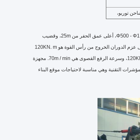
وضع العمل هو هيدروليكية مدفوعة ضغط الاسطوانة، مع قطر الحفر من Φ500 - Φ1500mm، أعلى عمق الحفر من 25m، وقضيب
كيلي قطر 315mm.الحجم هو 11000X2800X3450mm والوزن هو 25 طن. أقصى عزم الدوران الخروج من رأس القوة هو 120KN. m
القوة الرفعية القصوى للدراجة الرئيسية هي 120KN، وسرعة الرفع القصوى هي 70m / min. مجهزة
ا عدد من المؤشرات التقنية وهي مناسبة لاحتياجات موقع البناء