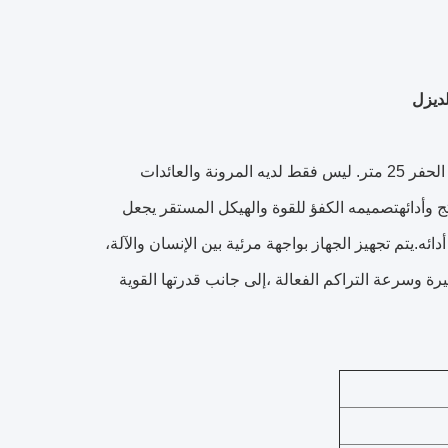
جهاز الحفر الدوار RCQ525 هو قطعة من المعدات المصممة بشكل جيد مع عمق الحفر 25 متر. ليس فقط لديه المرونة والعائدات
تج وأدائهتصميمه الكفؤ للقوة والهيكل المستقر يجعل
ائه.يتم تجهيز الجهاز بواجهة مرئية بين الإنسان والآلة،
رة وسرعة التراكم الفعالة ،إلى جانب قدرتها القوية