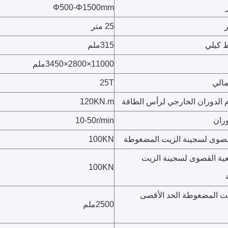
Φ500-Φ1500mm
25 متر
 كيلي
315ملم
11000×2800×3450ملم
مالي
25T
الدوران الخارجي لرأس الطاقة
120KN.m
ران
r/min
10-50
صوى لسجينة الزيت المضغوطة
100KN
عية القصوى لسجينة الزيت
100KN
يت المضغوطة الحد الأقصى
2500ملم