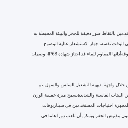
دمين بالتقاط صور دقيقة للجحر والبيئة المحيطة به
في الوقت نفسه، جهاز الاستشعار عالية الوضوح
الكاميرا والعدسة واسعة الزاوية التقاط صور عالية الجودة،توفير نظرة بصرية متفوقةأدائها المقاوم للماء قد اجتاز شهادة IP68، وضمان
ن خلال واجهة بديهية للتشغيل السلس والسهل. تم
ن البيئات القاسية والشديدةيسمح ميزة خفيفة الوزن
المجهزة احتياجات المستخدمين في سيناريوهات
مون بتفتيش الحفر ويمكن أن تلعب دورا هاما في