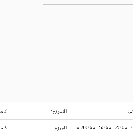
ئي
كامي
النموذج:
كاميرا
الميزة: