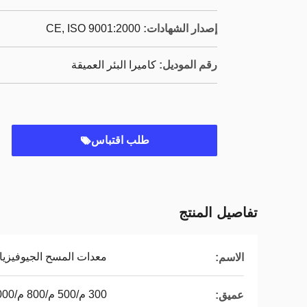
إصدار الشهادات:
CE, ISO 9001:2000
رقم الموديل:
كاميرا البئر العميقة
طلب اقتباس
تفاصيل المنتج
معدات المسح الجيوفيزيا
الاسم:
300 م/500 م/800 م/1000 م/1200 م/1500 م/2000 م
عميق: