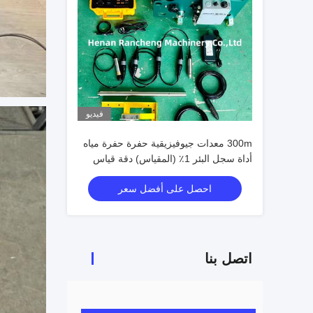
فيديو
300m معدات جيوفيزيقية حفرة حفرة مياه
أداة سجل البئر 1٪ (المقياس) دقة قياس
المقاومة الظاهرة
احصل على أفضل سعر
اتصل بنا