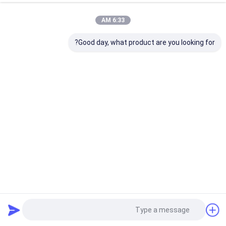
6:33 AM
Good day, what product are you looking for?
RCKM-30S محرك كومة هيدروليكية صغيرة لتركيب كومة
شمسية وحفر كومة صغيرة
سائق بايل الشمسية
2025-06-26