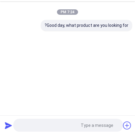
7:24 PM
Good day, what product are you looking for?
رأس الدوران العلوي محرك هيدروليكي محرك حفر محرك
محمول معدات الحفر مع عمق 480m و عزم دوران أقصى
جهاز الحفر الأساسي
2024-07-10