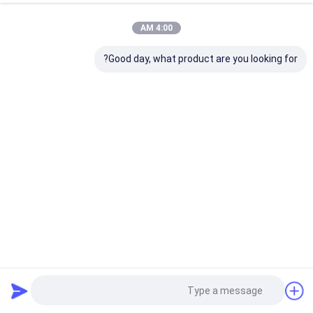
4:00 AM
Good day, what product are you looking for?
150 متر عمق 30 متر عمق التراكم الطاقة الشمسية الطاقة
الشمسية تشغيل المعدات 75 كيلوواط يوتشاي توربو شحن
سائق بايل الشمسية
2024-04-16