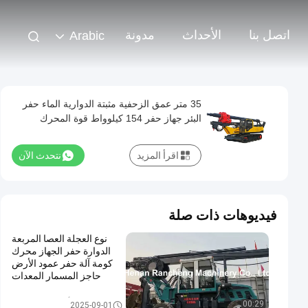
اتصل بنا
الأحداث
مدونة
Arabic
35 متر عمق الزحفية مثبتة الدوارية الماء حفر
البئر جهاز حفر 154 كيلوواط قوة المحرك
اقرأ المزيد
نتحدث الآن
فيديوهات ذات صلة
نوع العجلة العصا المربعة
الدوارة حفر الجهاز محرك
كومة آلة حفر عمود الأرض
حاجز المسمار المعدات
الهيدروليكية
أداة الحفر الدوارة
00:29
2025-09-01