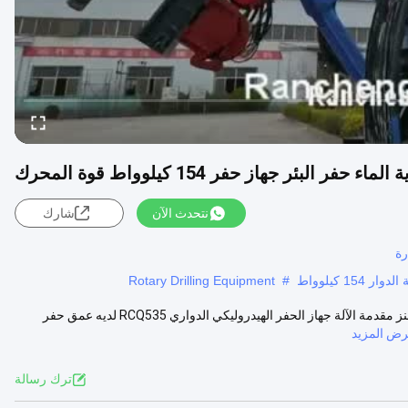
نتحدث الآن
شارك
رة
1 كيلوواط
#
Rotary Drilling Equipment
35 متر عمق الزحام تركيب محرك الحفر الدوار 154 كيلوواط قوة محرك كامنز مقدمة الآلة جهاز الحفر الهيدروليكي الدواري RCQ535 لديه عمق حفر
ض المزيد
ترك رسالة