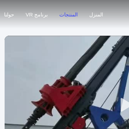
المنزل
المنتجات
برنامج VR
حولنا