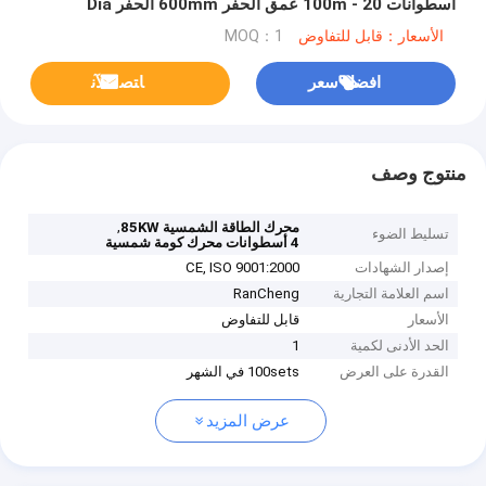
أسطوانات 20 - 100m عمق الحفر 600mm الحفر Dia
الأسعار：قابل للتفاوض
MOQ：1
افضل سعر
ﺎﺘﺼﻟ ﺍﻶﻧ
منتوج وصف
,
محرك الطاقة الشمسية 85KW
تسليط الضوء
4 أسطوانات محرك كومة شمسية
إصدار الشهادات
CE, ISO 9001:2000
اسم العلامة التجارية
RanCheng
الأسعار
قابل للتفاوض
الحد الأدنى لكمية
1
القدرة على العرض
100sets في الشهر
عرض المزيد