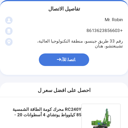
تفاصيل الاتصال
Mr. Robin
+8613623856603
رقم 33 طريق جينسو، منطقة التكنولوجيا العالية،
تشينغتشو، هنان
ﺎﺘﺼﻟ ﺍﻶﻧ
احصل على افضل سعر ل
RC240Y محرك كومة الطاقة الشمسية
85 كيلوواط يوتشاي 4 أسطوانات 20 -
100m عمق الحفر 600mm الحفر Dia