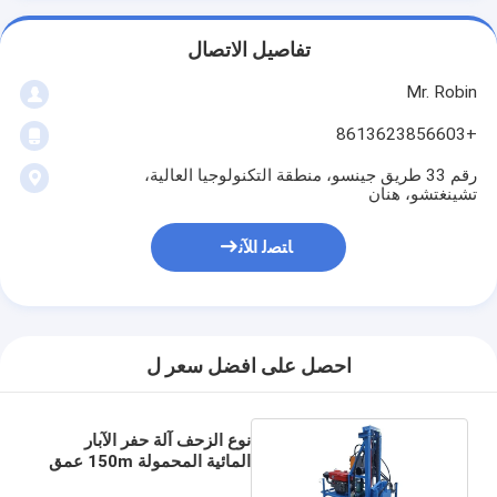
تفاصيل الاتصال
Mr. Robin
+8613623856603
رقم 33 طريق جينسو، منطقة التكنولوجيا العالية،
تشينغتشو، هنان
ﺎﺘﺼﻟ ﺍﻶﻧ
احصل على افضل سعر ل
نوع الزحف آلة حفر الآبار
المائية المحمولة 150m عمق
1500mm طول الحفر