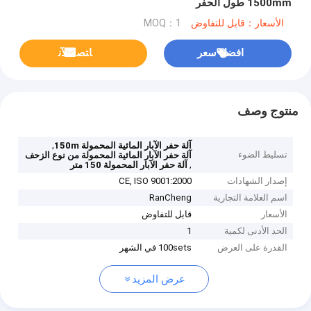
1500mm طول الحفر
الأسعار：قابل للتفاوض
MOQ：1
افضل سعر
ﺎﺘﺼﻟ ﺍﻶﻧ
منتوج وصف
,
آلة حفر الآبار المائية المحمولة 150m
تسليط الضوء
آلة حفر الآبار المائية المحمولة من نوع الزحف
,
آلة حفر الآبار المحمولة 150 متر
إصدار الشهادات
CE, ISO 9001:2000
اسم العلامة التجارية
RanCheng
الأسعار
قابل للتفاوض
الحد الأدنى لكمية
1
القدرة على العرض
100sets في الشهر
عرض المزيد