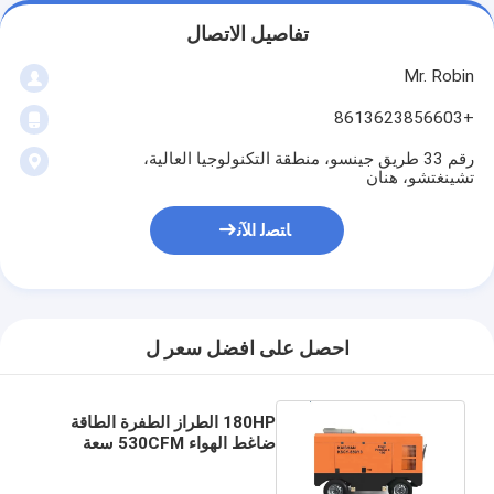
تفاصيل الاتصال
Mr. Robin
+8613623856603
رقم 33 طريق جينسو، منطقة التكنولوجيا العالية،
تشينغتشو، هنان
ﺎﺘﺼﻟ ﺍﻶﻧ
احصل على افضل سعر ل
180HP الطراز الطفرة الطاقة
ضاغط الهواء 530CFM سعة
13بار ضغط العمل