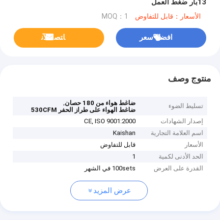
13بار ضغط العمل
الأسعار：قابل للتفاوض
MOQ：1
افضل سعر
ﺎﺘﺼﻟ ﺍﻶﻧ
منتوج وصف
,
ضاغط هواء من 180 حصان
تسليط الضوء
ضاغط الهواء على طراز الحفر 530CFM
إصدار الشهادات
CE, ISO 9001:2000
اسم العلامة التجارية
Kaishan
الأسعار
قابل للتفاوض
الحد الأدنى لكمية
1
القدرة على العرض
100sets في الشهر
عرض المزيد