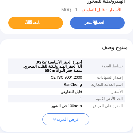
الهيدروليكية للصخور
الأسعار：قابل للتفاوض
MOQ：1
افضل سعر
ﺎﺘﺼﻟ ﺍﻶﻧ
منتوج وصف
,
أجهزة الحفر الأساسية 92kw
تسليط الضوء
,
آلة الحفر الهيدروليكية للقلب الصخري
منصة حفر النواة 650m
إصدار الشهادات
CE, ISO 9001:2000
اسم العلامة التجارية
RanCheng
الأسعار
قابل للتفاوض
الحد الأدنى لكمية
1
القدرة على العرض
100sets في الشهر
عرض المزيد