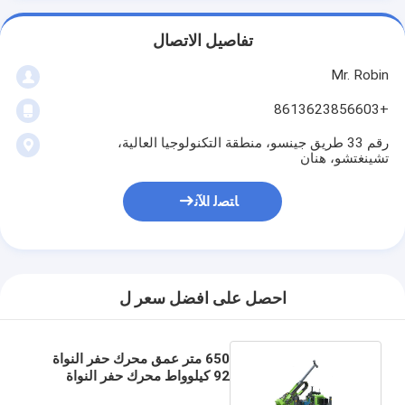
تفاصيل الاتصال
Mr. Robin
+8613623856603
رقم 33 طريق جينسو، منطقة التكنولوجيا العالية،
تشينغتشو، هنان
ﺎﺘﺼﻟ ﺍﻶﻧ
احصل على افضل سعر ل
650 متر عمق محرك حفر النواة
92 كيلوواط محرك حفر النواة
الهيدروليكية للصخور