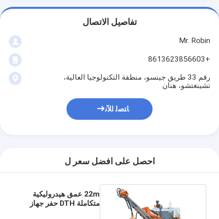
تفاصيل الاتصال
Mr. Robin
+8613623856603
رقم 33 طريق جينسو، منطقة التكنولوجيا العالية،
تشينغتشو، هنان
ﺎﺘﺼﻟ ﺍﻶﻧ
احصل على افضل سعر ل
22m عمق هيدروليكية
متكاملة DTH حفر جهاز
264HP محرك الديزل