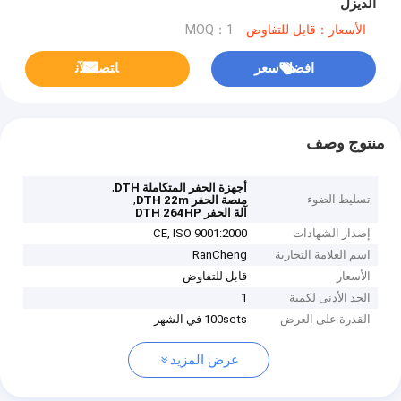
الديزل
الأسعار：قابل للتفاوض
MOQ：1
افضل سعر
ﺎﺘﺼﻟ ﺍﻶﻧ
منتوج وصف
,
أجهزة الحفر المتكاملة DTH
تسليط الضوء
,
منصة الحفر DTH 22m
آلة الحفر DTH 264HP
إصدار الشهادات
CE, ISO 9001:2000
اسم العلامة التجارية
RanCheng
الأسعار
قابل للتفاوض
الحد الأدنى لكمية
1
القدرة على العرض
100sets في الشهر
عرض المزيد