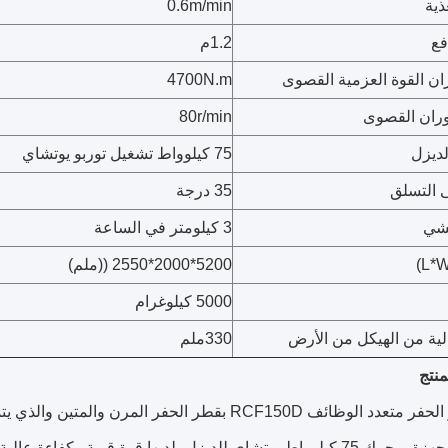
ذية
0.6m/min
فع
1.2م
ن القوة العزمية القصوى
4700N.m
ران القصوى
80r/min
ديزل
75 كيلوواط تشغيل توربو يوتشاي
ى التسلق
35 درجة
شي
3 كيلومتر في الساعة
5200*2000*2550 ((ملم)
5000 كيلوغرام
ية من الهيكل من الأرض
330ملم
نتج
يتميز جهاز الحفر متعدد الوظائف RCF150D بقطر الحفر ا