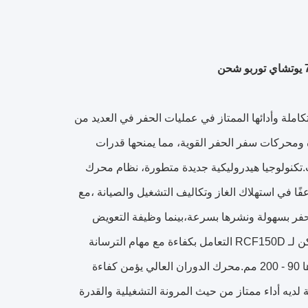
روفة بقدراتها التشغيلية المتكاملة وأدائها الممتاز في عمليات الحفر في العديد من
 ومحركات سفر الحفر القوية، مما يمنحها قدرات
ت.تكنولوجيا هيدروليكية جديدة متطورة، نظام محرك
 في استهلاك الغاز وتكاليف التشغيل والصيانة ،مع
لحفر بسهولة ونشرها بسرعة،بينما وظيفة التعويض
التلسكوبية لإطار الدفع تضمن الاستقرار والدقة أثناء الحفرفي عمليات الحفر ، يمكن لـ RCF150D التعامل بكفاءة مع مهام الترسانة
الضوئية التي يبلغ قطرها 150 - 400 مم ومهام حفر الثقوب العالية التي يبلغ قطرها 90 - 200 مم.محرك الدوران العالي يؤمن كفاءة
دد الوظائف ذو القوة العالية لديه أداء ممتاز من حيث المرونة التشغيلية والقدرة