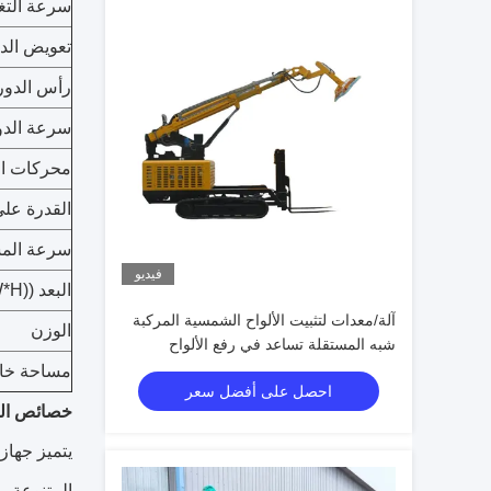
سرعة التغ
تعويض الد
رأس الدورا
سرعة الدو
محركات ال
القدرة عل
سرعة الم
فيديو
البعد ((L*W*H)
آلة/معدات لتثبيت الألواح الشمسية المركبة
الوزن
شبه المستقلة تساعد في رفع الألواح
الشمسية
مساحة خال
احصل على أفضل سعر
خصائص الم