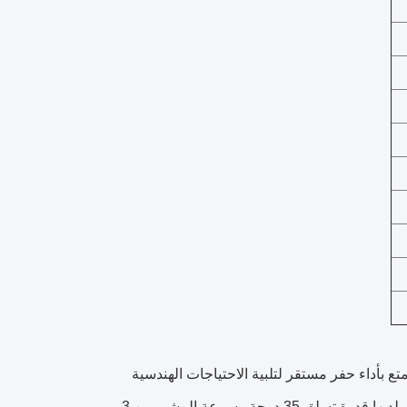
لمرن والمتين والذي يتمتع بأداء حفر مستقر لتلبية الاحتياجات الهندسية
المتنوعة.مجهزة بمحرك 75 كيلوواط يوتشاي للديزل، لديها قوة قوية وكفاءة عالية. لديها قدرة تسلق 35 درجة وسرعة المشي من 3