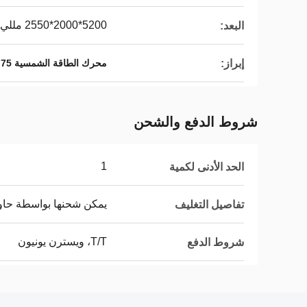
5200*2000*2550 مللي متر
البعد:
إبراز:
محرك الطاقة الشمسية 75 كيلوواط
شروط الدفع والشحن
1
الحد الأدنى لكمية
يمكن شحنها بواسطة حاوية و
تفاصيل التغليف
T/T، ويسترن يونيون
شروط الدفع