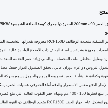
نتج
ج
أجهزة الحفر المتنقلة متعددة الوظائف RCF150D مع
لمعدات مجهزة بشرائح سلسلة الزحف ذات الأضلاع الواحدة عالية القوة
ة وتقليل مخاطر التلف المحتملة ، وبالتالي زيادة عمر الخدمة للمعدا
وق التروس ذو عزم دوران عالي ، يحقق الصندوق الدوار خفضًا مضاعفًا
قوية وكفاءة عاليةأداء الحفر. تصميمه المدمج والحمول يسمح بحركة ا
عمليات الدورانبشكل عام، جهاز الحفر RCF150D متع