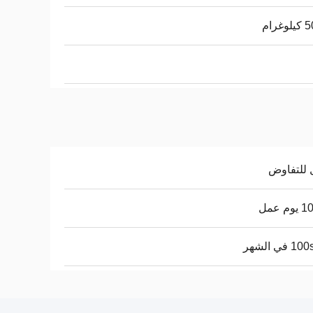
غرام
 للتفاوض
م عمل
 في الشهر