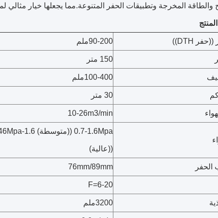
 والطاقة المخرجة وتطبيقات الحفر المتنوعة.مما يجعلها خيار مثالي لم
لمنتج
حفر DTH))
90-200ملم
150 متر
يف
100-400ملم
كم
30 متر
هواء
10-26m3/min
0.7-1.6Mpa ((متوسطة) 1.6
ء
((عالية)
 الحفر
76mm/89mm
F=6-20
ية
3200ملم