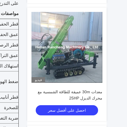
على التدرج
مواصفات ا
قطر الحفر ((
عمق الحفر
قطر الرص
عمق الترا
استهلاك ال
فيديو
ضغط الهوا
معدات 30m عميقة للطاقة الشمسية مع
قطر أنابيب
محرك الديزل 25HP
للصخرة
احصل على أفضل سعر
ضربة التغذ