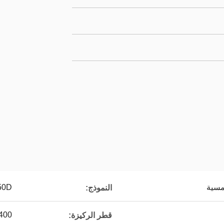
مسية
50D
النموذج:
0-400
قطر الركيزة: