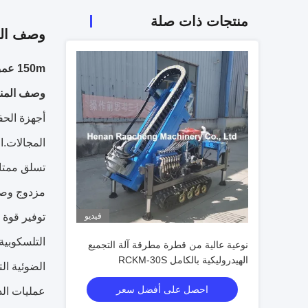
منتجات ذات صلة
وصف الم
150m عمق الحفر 90 - 200mm الحفرة ديا محرك كومة الطاقة الشمسية 75KW يوتشاي توربو شحن
وصف المنت
المجالات.ا
تسلق ممتاز
مزدوج وصند
فيديو
توفير قوة 
نوعية عالية من قطرة مطرقة آلة التجميع
الهيدروليكية بالكامل RCKM-30S
احصل على أفضل سعر