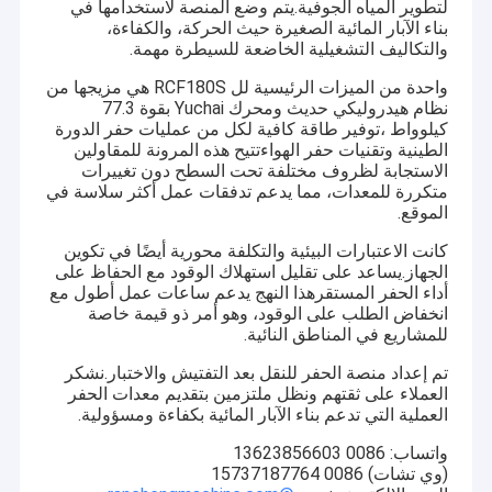
لتطوير المياه الجوفية.يتم وضع المنصة لاستخدامها في
بناء الآبار المائية الصغيرة حيث الحركة، والكفاءة،
والتكاليف التشغيلية الخاضعة للسيطرة مهمة.
واحدة من الميزات الرئيسية لل RCF180S هي مزيجها من
نظام هيدروليكي حديث ومحرك Yuchai بقوة 77.3
كيلوواط ،توفير طاقة كافية لكل من عمليات حفر الدورة
الطينية وتقنيات حفر الهواءتتيح هذه المرونة للمقاولين
الاستجابة لظروف مختلفة تحت السطح دون تغييرات
متكررة للمعدات، مما يدعم تدفقات عمل أكثر سلاسة في
الموقع.
كانت الاعتبارات البيئية والتكلفة محورية أيضًا في تكوين
الجهاز.يساعد على تقليل استهلاك الوقود مع الحفاظ على
أداء الحفر المستقرهذا النهج يدعم ساعات عمل أطول مع
انخفاض الطلب على الوقود، وهو أمر ذو قيمة خاصة
للمشاريع في المناطق النائية.
تم إعداد منصة الحفر للنقل بعد التفتيش والاختبار.نشكر
العملاء على ثقتهم ونظل ملتزمين بتقديم معدات الحفر
العملية التي تدعم بناء الآبار المائية بكفاءة ومسؤولية.
واتساب: 0086 13623856603
(وي تشات) 0086 15737187764