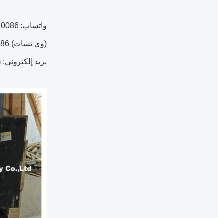
واتساب: 0086 13623856603
(وي تشات) 0086 15737187764
بريد إلكتروني: robin@ranchengmachine.com