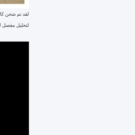
لقد تم شحن كام
لتحليل مفصل لل