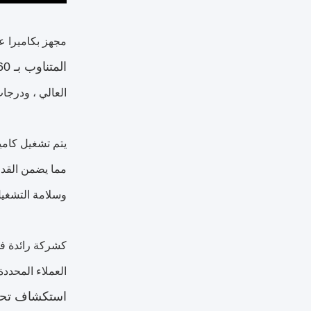
مجهز بكاميرا عالية السرعة الدينامي
المتناوب بـ 360 درجة وإضاءة LED ذكية
العالي ، ودرجا
مما يضمن القدر
وسلامة التشغيل
كشركة رائدة في
العملاء المحددة
استكشاف تح