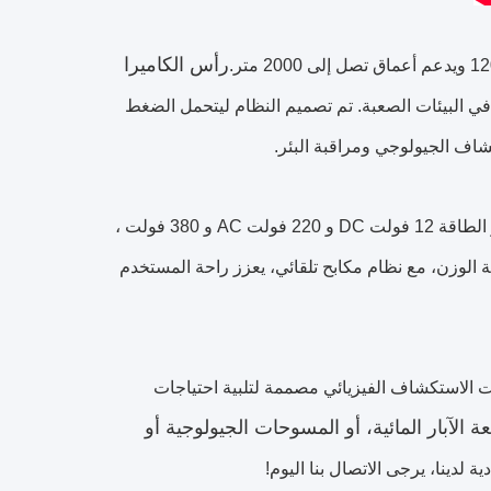
رأس الكاميرا
 البيئات الصعبة. تم تصميم النظام ليتحمل الضغط
شاف الجيولوجي ومراقبة البئر.
يتم تشغيل كاميرا تفتيش البئر بواسطة صندوق تحكم متعدد الاستخدامات يدعم مصادر الطاقة 12 فولت DC و 220 فولت AC و 380 فولت ،
ة الوزن، مع نظام مكابح تلقائي، يعزز راحة المستخدم
 الاستكشاف الفيزيائي مصممة لتلبية احتياجات
 الآبار المائية، أو المسوحات الجيولوجية أو
دينا، يرجى الاتصال بنا اليوم!