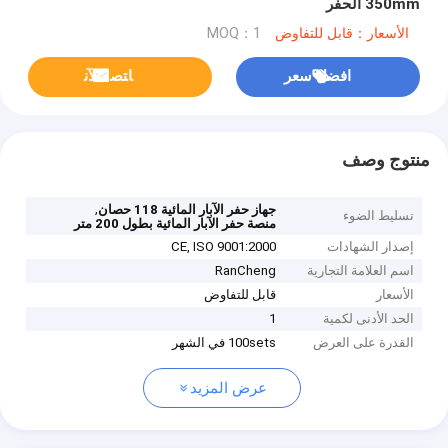
350mm الحفر
الأسعار：قابل للتفاوض
MOQ：1
افضل سعر
ﺎﺘﺼﻟ ﺍﻶﻧ
منتوج وصف
,
جهاز حفر الآبار المائية 118 حصان
تسليط الضوء
منصة حفر الآبار المائية بطول 200 متر
إصدار الشهادات
CE, ISO 9001:2000
اسم العلامة التجارية
RanCheng
الأسعار
قابل للتفاوض
الحد الأدنى لكمية
1
القدرة على العرض
100sets في الشهر
عرض المزيد