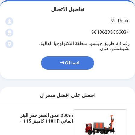
تفاصيل الاتصال
Mr. Robin
+8613623856603
رقم 33 طريق جينسو، منطقة التكنولوجيا العالية،
تشينغتشو، هنان
ﺎﺘﺼﻟ ﺍﻶﻧ
احصل على افضل سعر ل
200m عمق الحفر حفر البئر
المائي 118HP كامينز 115 -
350mm الحفر