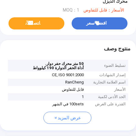
محرك الديزل
الأسعار：قابل للتفاوض
MOQ：1
افضل سعر
ﺎﺘﺼﻟ ﺍﻶﻧ
منتوج وصف
,
50 متر محرك حفر دوار
تسليط الضوء
أداة الحفر الدوارة 190 كيلوواط
إصدار الشهادات
CE, ISO 9001:2000
اسم العلامة التجارية
RanCheng
الأسعار
قابل للتفاوض
الحد الأدنى لكمية
1
القدرة على العرض
100sets في الشهر
عرض المزيد