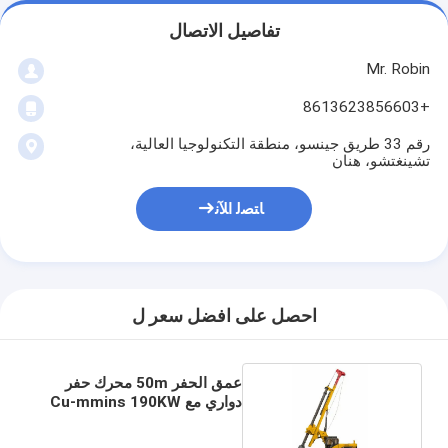
تفاصيل الاتصال
Mr. Robin
+8613623856603
رقم 33 طريق جينسو، منطقة التكنولوجيا العالية،
تشينغتشو، هنان
ﺎﺘﺼﻟ ﺍﻶﻧ
احصل على افضل سعر ل
عمق الحفر 50m محرك حفر
دواري مع Cu-mmins 190KW
محرك الديزل